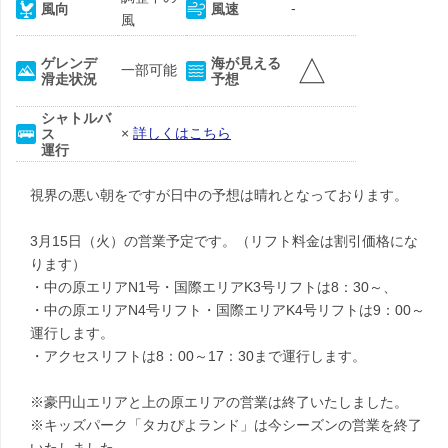
-
風向
風速
風
△
ゲレンデ
海が見える
一部可能
滑走状況
予想
シャトルバ
×
詳しくはこちら
ス
運行
視界の悪い朝をですが日中の予想は晴れとなっております。
3月15日（火）の営業予定です。（リフト料金は割引価格にな
ります）
・中の原エリアN1号・国際エリアK3号リフトは8：30～、
・中の原エリアN4号リフト・国際エリアK4号リフトは9：00～
運行します。
・アクセスリフトは8：00～17：30まで運行します。
※豪円山エリアと上の原エリアの営業は終了いたしました。
※キッズパーク「タカぴよランド」は今シーズンの営業を終了