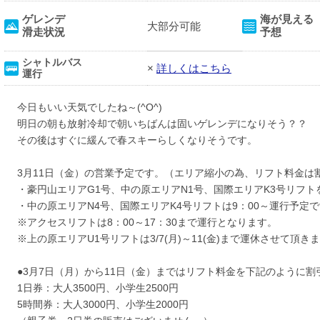
ゲレンデ
海が見える
大部分可能
滑走状況
予想
シャトルバス
×
詳しくはこちら
運行
今日もいい天気でしたね～(^O^)
明日の朝も放射冷却で朝いちばんは固いゲレンデになりそう？？
その後はすぐに緩んで春スキーらしくなりそうです。
3月11日（金）の営業予定です。（エリア縮小の為、リフト料金は
・豪円山エリアG1号、中の原エリアN1号、国際エリアK3号リフトを
・中の原エリアN4号、国際エリアK4号リフトは9：00～運行予定
※アクセスリフトは8：00～17：30まで運行となります。
※上の原エリアU1号リフトは3/7(月)～11(金)まで運休させて頂き
●3月7日（月）から11日（金）まではリフト料金を下記のように割
1日券：大人3500円、小学生2500円
5時間券：大人3000円、小学生2000円