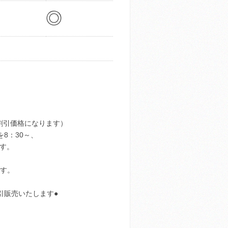
◎
割引価格になります）
8：30～、
です。
ます。
引販売いたします●