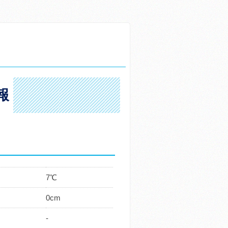
報
7℃
0cm
-