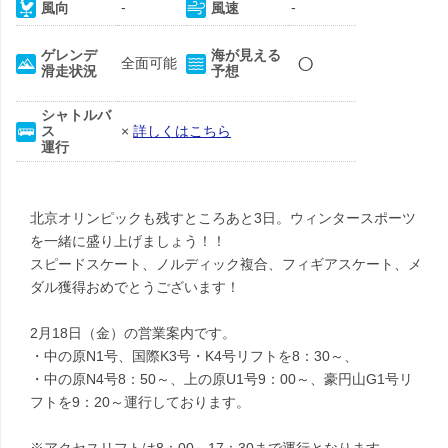
-
-
風向
風速
○
ゲレンデ
海が見える
全面可能
滑走状況
予想
シャトルバ
ス
×
詳しくはこちら
運行
北京オリンピックも残すところあと3日。ウィンタースポーツ
を一緒に盛り上げましょう！！
スピードスケート、ノルディック複合、フィギアスケート、メ
ダル獲得おめでとうございます！
2月18日（金）の営業案内です。
・中の原N1号、国際K3号・K4号リフトを8：30～、
・中の原N4号8：50～、上の原U1号9：00～、豪円山G1号リ
フトを9：20～運行しております。