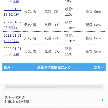
05:30現在
105cm
2022-01-02
積雪:
天気: 雪
気温: 1℃
新雪: 0cm
17:30現在
110cm
2022-01-02
積雪:
天気: 曇
気温: -1℃
新雪: 0cm
05:30現在
110cm
2022-01-01
積雪:
天気: 晴
気温: -2℃
新雪: 0cm
18:00現在
110cm
2022-01-01
積雪:
天気: 雪
気温: -3℃
新雪: 5cm
05:30現在
110cm
前月へ
最新の積雪情報に戻る
次月へ
スキー場周辺
駐車場 道路情報