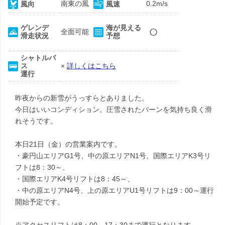
南東の風
0.2m/s
風向
風速
○
ゲレンデ
海が見える
全面可能
滑走状況
予想
シャトルバ
ス
×
詳しくはこちら
運行
昨夜からの新雪がうっすらとありました。
今日はいいコンディション。圧雪されたバーンを気持ち良く滑
れそうです。
本日21日（金）の営業案内です。
・豪円山エリアG1号、中の原エリアN1号、国際エリアK3号リ
フトは8：30～、
・国際エリアK4号リフトは8：45～、
・中の原エリアN4号、上の原エリアU1号リフトは9：00～運行
開始予定です。