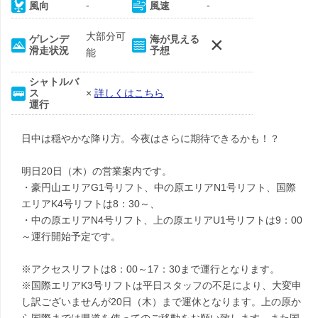
-
-
風向
風速
大部分可
×
ゲレンデ
海が見える
滑走状況
予想
能
シャトルバ
ス
×
詳しくはこちら
運行
日中は穏やかな降り方。今夜はさらに期待できるかも！？
明日20日（木）の営業案内です。
・豪円山エリアG1号リフト、中の原エリアN1号リフト、国際
エリアK4号リフトは8：30～、
・中の原エリアN4号リフト、上の原エリアU1号リフトは9：00
～運行開始予定です。
※アクセスリフトは8：00～17：30まで運行となります。
※国際エリアK3号リフトは平日スタッフの不足により、大変申
し訳ございませんが20日（木）まで運休となります。上の原か