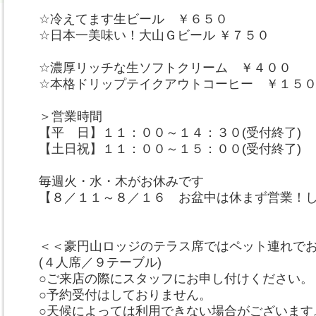
☆冷えてます生ビール ￥６５０
☆日本一美味い！大山Ｇビール ￥７５０
☆濃厚リッチな生ソフトクリーム ￥４００
☆本格ドリップテイクアウトコーヒー ￥１５
＞営業時間
【平 日】１１：００～１４：３０(受付終了)
【土日祝】１１：００～１５：００(受付終了)
毎週火・水・木がお休みです
【８／１１～８／１６ お盆中は休まず営業！
＜＜豪円山ロッジのテラス席ではペット連れで
(４人席／９テーブル)
○ご来店の際にスタッフにお申し付けください。
○予約受付はしておりません。
○天候によっては利用できない場合がございます