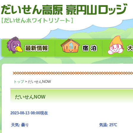
トップ
>
だいせんNOW
だいせんNOW
2023-08-13 08:00現在
天気: 曇り
気温: 25℃